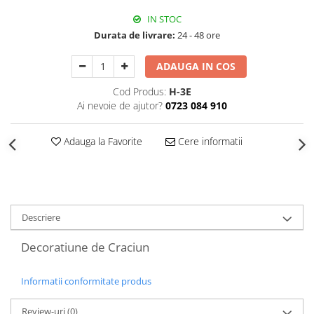
Decoratiuni Craciun
IN STOC
Sweet Wonderland
Durata de livrare:
24 - 48 ore
Crengute Decorative
Decoratiuni Muzicale
ADAUGA IN COS
Decoratiuni Luminoase
Cod Produs:
H-3E
Coronite & Ghirlande
Ai nevoie de ajutor?
0723 084 910
Aromaterapie Craciun
Felicitari, Cutii si Pungi de Cadou
Adauga la Favorite
Cere informatii
Descriere
Decoratiune de Craciun
Informatii conformitate produs
Review-uri
(0)