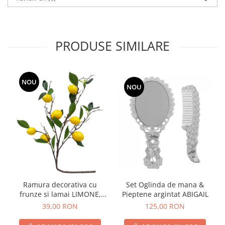
PRODUSE SIMILARE
NOU
NOU
Ramura decorativa cu
Set Oglinda de mana &
frunze si lamai LIMONE,
Pieptene argintat ABIGAIL
65cm
39,00 RON
125,00 RON