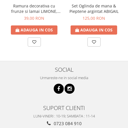
Ramura decorativa cu
Set Oglinda de mana &
frunze si lamai LIMONE,
Pieptene argintat ABIGAIL
65cm
39,00 RON
125,00 RON
ADAUGA IN COS
ADAUGA IN COS
SOCIAL
Urmareste-ne in social media
SUPORT CLIENTI
LUNI-VINERI : 10-19; SAMBATA : 11-14
0723 084 910