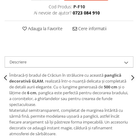
Decoratiuni Craciun
Cod Produs:
P-F10
Sweet Wonderland
Ai nevoie de ajutor?
0723 084 910
Crengute Decorative
Decoratiuni Muzicale
Adauga la Favorite
Cere informatii
Decoratiuni Luminoase
Coronite & Ghirlande
Aromaterapie Craciun
Felicitari, Cutii si Pungi de Cadou
Descriere
Îmbracă-ți bradul de Crăciun în strălucire cu această
panglică
decorativă GLAM
, realizată într-o nuanță delicata și completată
de detalii aurii elegante. Cu o lungime generoasă de
500 cm
și o
lățime de
6 cm
, panglica este perfectă pentru decorarea bradului,
a coronițelor, a ghirlandelor sau pentru crearea de funde
spectaculoase.
Materialul semitransparent, completat de marginea întărită cu
sârmă fină, permite modelarea ușoară a panglicii, astfel încât
fiecare aranjament să își păstreze forma impecabilă. Un accesoriu
decorativ ce adaugă instant magie, căldură și rafinament
atmosferei de sărbătoare.