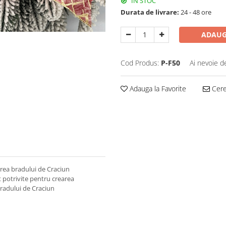
IN STOC
Durata de livrare:
24 - 48 ore
ADAUG
Cod Produs:
P-F50
Ai nevoie d
Adauga la Favorite
Cere 
area bradului de Craciun
t potrivite pentru crearea
bradului de Craciun