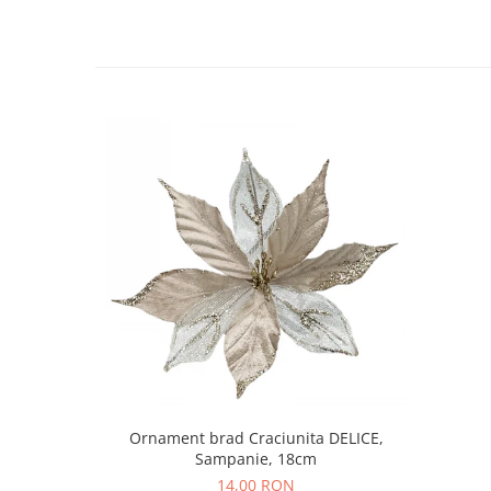
Decoratiuni Craciun
Sweet Wonderland
Crengute Decorative
Decoratiuni Muzicale
Decoratiuni Luminoase
Coronite & Ghirlande
Aromaterapie Craciun
Felicitari, Cutii si Pungi de Cadou
Ornament brad Craciunita DELICE,
Sampanie, 18cm
14,00 RON