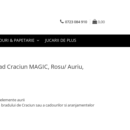
0723 084 910
0,00
URI & PAPETARIE
JUCARII DE PLUS
rad Craciun MAGIC, Rosu/ Auriu,
 elemente aurii
 bradului de Craciun sau a cadourilor si aranjamentelor