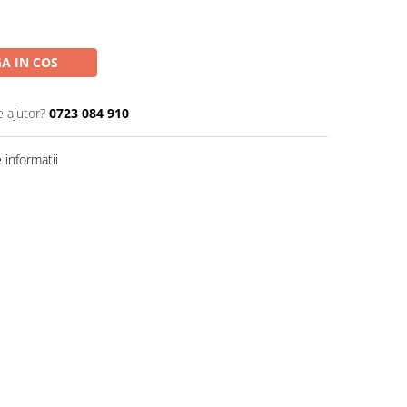
A IN COS
e ajutor?
0723 084 910
informatii