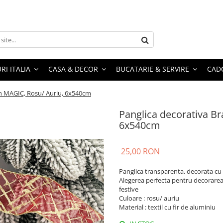
RI ITALIA
CASA & DECOR
BUCATARIE & SERVIRE
CADO
un MAGIC, Rosu/ Auriu, 6x540cm
Panglica decorativa B
6x540cm
25,00 RON
Panglica transparenta, decorata cu
Alegerea perfecta pentru decorarea
festive
Culoare : rosu/ auriu
Material : textil cu fir de aluminiu