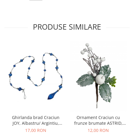
PRODUSE SIMILARE
Ghirlanda brad Craciun
Ornament Craciun cu
JOY, Albastru/ Argintiu,
frunze brumate ASTRID,
110cm
Alb, 22cm
17,00 RON
12,00 RON