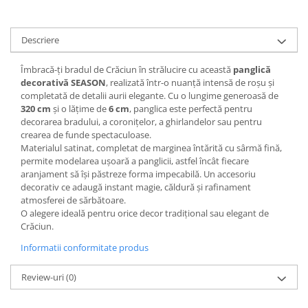
Decoratiuni Craciun
Sweet Wonderland
Descriere
Crengute Decorative
Decoratiuni Muzicale
Îmbracă-ți bradul de Crăciun în strălucire cu această
panglică
Decoratiuni Luminoase
decorativă SEASON
, realizată într-o nuanță intensă de roșu și
completată de detalii aurii elegante. Cu o lungime generoasă de
Coronite & Ghirlande
320 cm
și o lățime de
6 cm
, panglica este perfectă pentru
Aromaterapie Craciun
decorarea bradului, a coronițelor, a ghirlandelor sau pentru
Felicitari, Cutii si Pungi de Cadou
crearea de funde spectaculoase.
Materialul satinat, completat de marginea întărită cu sârmă fină,
permite modelarea ușoară a panglicii, astfel încât fiecare
aranjament să își păstreze forma impecabilă. Un accesoriu
decorativ ce adaugă instant magie, căldură și rafinament
atmosferei de sărbătoare.
O alegere ideală pentru orice decor tradițional sau elegant de
Crăciun.
Informatii conformitate produs
Review-uri
(0)