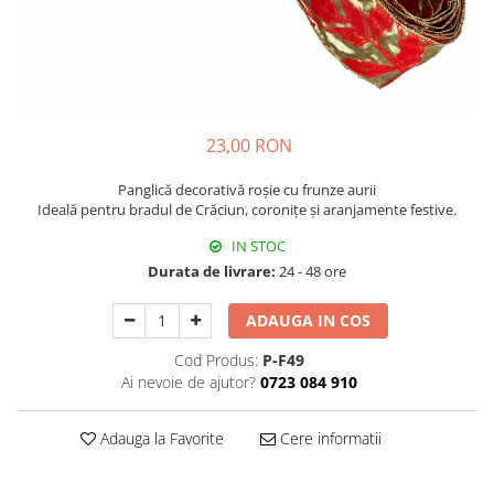
Fructiere & Cosuri
Papioane Cu Model
Pahare
De Birou
Cravate
Accesorii Bar
Textile
Cravate Ascot Matase
Accesorii Servire Argintate
Esarfe Matase & Vascoza
Cutii Muzicale
Depozitare Alimente &
Bretele
Mic Mobilier & Organizare
Condimente
23,00 RON
Palarii
Aromaterapie
Utile In Bucatarie
Butoni & Ace De Cravata
Panglică decorativă roșie cu frunze aurii
De Gradina
Ideală pentru bradul de Crăciun, coronițe și aranjamente festive.
Bijuterii
De Sezon
Portofele & Genti
IN STOC
Esarfe Toamna & Iarna
Durata de livrare:
24 - 48 ore
Primavara & Paste
ACCESORII UTILE
De Toamna
ADAUGA IN COS
De Craciun
Cod Produs:
P-F49
Figurine Spargatorul De Nuci
Ai nevoie de ajutor?
0723 084 910
Figurine & Plusuri
Servire Masa Craciun
Adauga la Favorite
Cere informatii
Decoratiuni Brad
Cani & Cesti Craciun