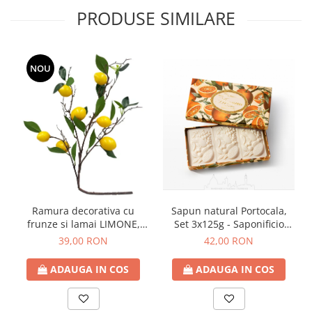
PRODUSE SIMILARE
NOU
Ramura decorativa cu
Sapun natural Portocala,
frunze si lamai LIMONE,
Set 3x125g - Saponificio
65cm
Artigianale Fiorentino
39,00 RON
42,00 RON
ADAUGA IN COS
ADAUGA IN COS