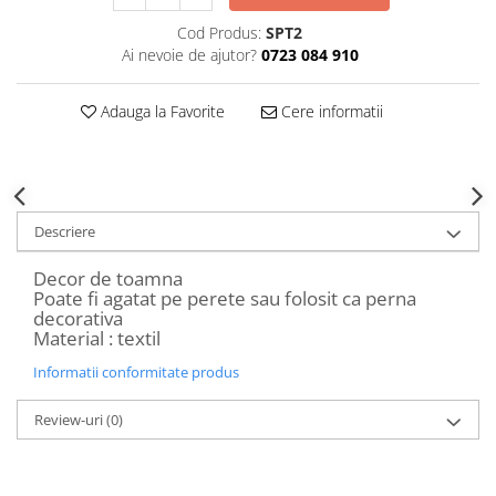
Decoratiuni Craciun
Cod Produs:
SPT2
Sweet Wonderland
Ai nevoie de ajutor?
0723 084 910
Crengute Decorative
Decoratiuni Muzicale
Adauga la Favorite
Cere informatii
Decoratiuni Luminoase
Coronite & Ghirlande
Aromaterapie Craciun
Felicitari, Cutii si Pungi de Cadou
Descriere
Decor de toamna
Poate fi agatat pe perete sau folosit ca perna
decorativa
Material : textil
Informatii conformitate produs
Review-uri
(0)