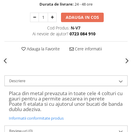
Decoratiuni Craciun
Durata de livrare:
24 - 48 ore
Sweet Wonderland
ADAUGA IN COS
Crengute Decorative
Decoratiuni Muzicale
Cod Produs:
N-V7
Ai nevoie de ajutor?
0723 084 910
Decoratiuni Luminoase
Coronite & Ghirlande
Adauga la Favorite
Cere informatii
Aromaterapie Craciun
Felicitari, Cutii si Pungi de Cadou
Descriere
Placa din metal prevazuta in toate cele 4 colturi cu
gauri pentru a permite asezarea in perete
Poate fi etalata si cu ajutorul unor bucati de banda
dublu adeziva.
Informatii conformitate produs
Review-uri
(0)