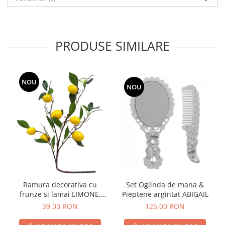
PRODUSE SIMILARE
NOU
NOU
Ramura decorativa cu
Set Oglinda de mana &
frunze si lamai LIMONE,
Pieptene argintat ABIGAIL
65cm
39,00 RON
125,00 RON