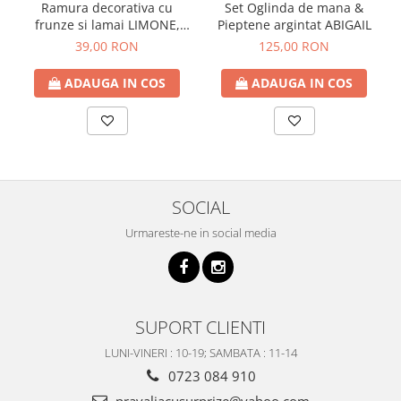
Ramura decorativa cu
Set Oglinda de mana &
frunze si lamai LIMONE,
Pieptene argintat ABIGAIL
65cm
39,00 RON
125,00 RON
ADAUGA IN COS
ADAUGA IN COS
SOCIAL
Urmareste-ne in social media
SUPORT CLIENTI
LUNI-VINERI : 10-19; SAMBATA : 11-14
0723 084 910