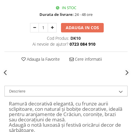
Decoratiuni Craciun
IN STOC
Sweet Wonderland
Durata de livrare:
24 - 48 ore
Crengute Decorative
Decoratiuni Muzicale
ADAUGA IN COS
Decoratiuni Luminoase
Cod Produs:
DK10
Coronite & Ghirlande
Ai nevoie de ajutor?
0723 084 910
Aromaterapie Craciun
Felicitari, Cutii si Pungi de Cadou
Adauga la Favorite
Cere informatii
Descriere
Ramură decorativă elegantă, cu frunze aurii
sclipitoare, con natural și bobițe decorative, ideală
pentru aranjamente de Crăciun, coronițe, brazi
sau decorațiuni de masă.
Adaugă o notă luxoasă și festivă oricărui decor de
sărbătoare.