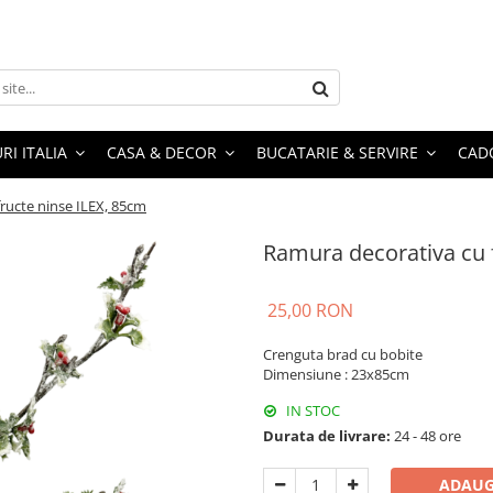
RI ITALIA
CASA & DECOR
BUCATARIE & SERVIRE
CADO
fructe ninse ILEX, 85cm
Ramura decorativa cu f
25,00 RON
Crenguta brad cu bobite
Dimensiune : 23x85cm
IN STOC
Durata de livrare:
24 - 48 ore
ADAUG