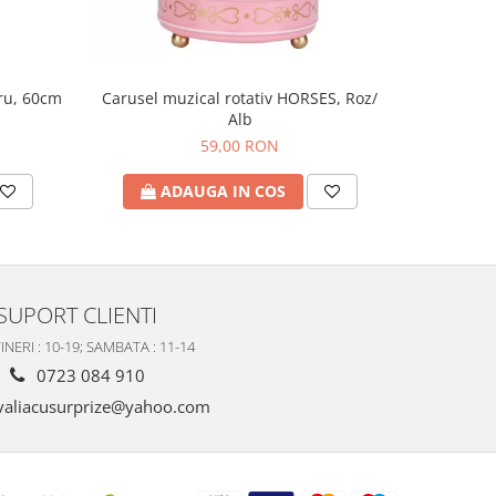
tru, 60cm
Tava cu 
Carusel muzical rotativ HORSES, Roz/
Alb
59,00 RON
A
ADAUGA IN COS
SUPORT CLIENTI
INERI : 10-19; SAMBATA : 11-14
0723 084 910
valiacusurprize@yahoo.com