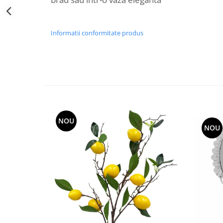
Decoratiuni Craciun
Sweet Wonderland
Crengute Decorative
Informatii conformitate produs
Decoratiuni Muzicale
Decoratiuni Luminoase
Coronite & Ghirlande
Aromaterapie Craciun
Felicitari, Cutii si Pungi de Cadou
NOU
NOU