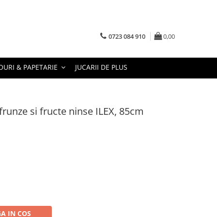
0723 084 910
0,00
URI & PAPETARIE
JUCARII DE PLUS
runze si fructe ninse ILEX, 85cm
A IN COS