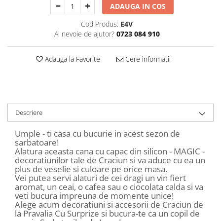
ADAUGA IN COS
Decoratiuni Craciun
Sweet Wonderland
Cod Produs:
E4V
Crengute Decorative
Ai nevoie de ajutor?
0723 084 910
Decoratiuni Muzicale
Decoratiuni Luminoase
Adauga la Favorite
Cere informatii
Coronite & Ghirlande
Aromaterapie Craciun
Felicitari, Cutii si Pungi de Cadou
Descriere
Umple - ti casa cu bucurie in acest sezon de
sarbatoare!
Alatura aceasta cana cu capac din silicon - MAGIC -
decoratiunilor tale de Craciun si va aduce cu ea un
plus de veselie si culoare pe orice masa.
Vei putea servi alaturi de cei dragi un vin fiert
aromat, un ceai, o cafea sau o ciocolata calda si va
veti bucura impreuna de momente unice!
Alege acum decoratiuni si accesorii de Craciun de
la Pravalia Cu Surprize si bucura-te ca un copil de