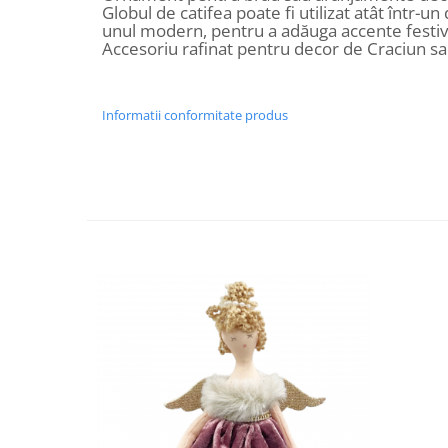
Globul de catifea poate fi utilizat atât într-un d
Decoratiuni Craciun
unul modern, pentru a adăuga accente festiv
Sweet Wonderland
Accesoriu rafinat pentru decor de Craciun s
Crengute Decorative
Decoratiuni Muzicale
Informatii conformitate produs
Decoratiuni Luminoase
Coronite & Ghirlande
Aromaterapie Craciun
Felicitari, Cutii si Pungi de Cadou