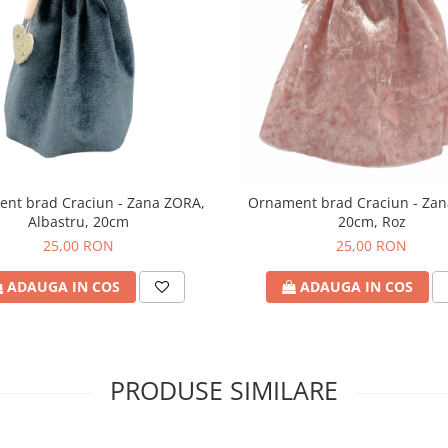
nt brad Craciun - Zana ZORA,
Ornament brad Craciun - Za
Albastru, 20cm
20cm, Roz
25,00 RON
25,00 RON
ADAUGA IN COS
ADAUGA IN COS
PRODUSE SIMILARE