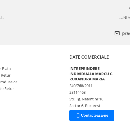
dia
LUNI-V
pra
DATE COMERCIALE
 Plata
INTREPRINDERE
INDIVIDUALA MARCU C.
e Retur
RUXANDRA MARIA
Produselor
F40/768/2011
de Retur
28114463
Str. Tg. Neamt nr.16
L
Sector 6, Bucuresti
Contacteaza-ne