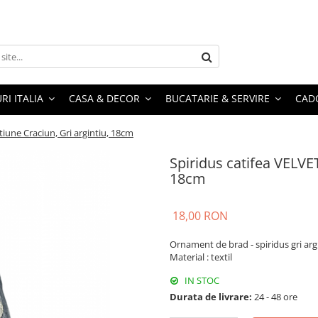
RI ITALIA
CASA & DECOR
BUCATARIE & SERVIRE
CADO
tiune Craciun, Gri argintiu, 18cm
Spiridus catifea VELVET
18cm
18,00 RON
Ornament de brad - spiridus gri argi
Material : textil
IN STOC
Durata de livrare:
24 - 48 ore