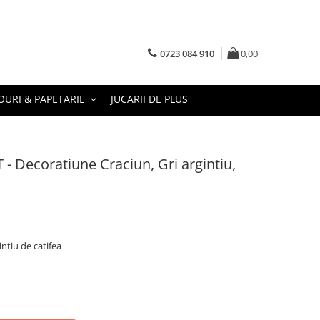
0723 084 910
0,00
URI & PAPETARIE
JUCARII DE PLUS
 - Decoratiune Craciun, Gri argintiu,
ntiu de catifea