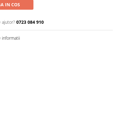
A IN COS
 ajutor?
0723 084 910
informatii