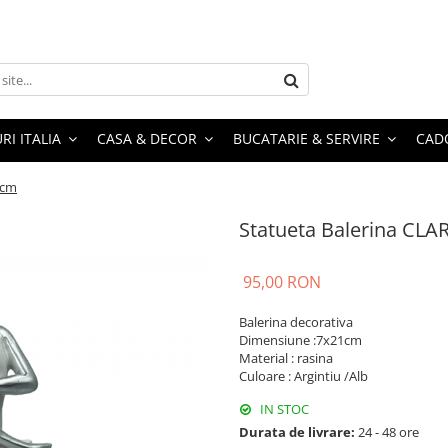
RI ITALIA
CASA & DECOR
BUCATARIE & SERVIRE
CADO
1cm
Statueta Balerina CLA
95,00 RON
Balerina decorativa
Dimensiune :7x21cm
Material : rasina
Culoare : Argintiu /Alb
IN STOC
Durata de livrare:
24 - 48 ore