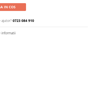
A IN COS
 ajutor?
0723 084 910
informatii