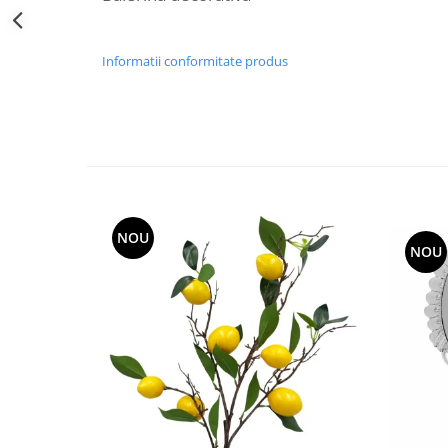
Decoratiuni Craciun
Sweet Wonderland
Informatii conformitate produs
Crengute Decorative
Decoratiuni Muzicale
Decoratiuni Luminoase
Coronite & Ghirlande
Aromaterapie Craciun
Felicitari, Cutii si Pungi de Cadou
NOU
NOU