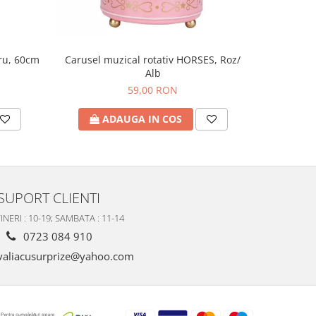
tru, 60cm
Tava cu 
Carusel muzical rotativ HORSES, Roz/
Alb
59,00 RON
A
ADAUGA IN COS
SUPORT CLIENTI
INERI : 10-19; SAMBATA : 11-14
0723 084 910
valiacusurprize@yahoo.com