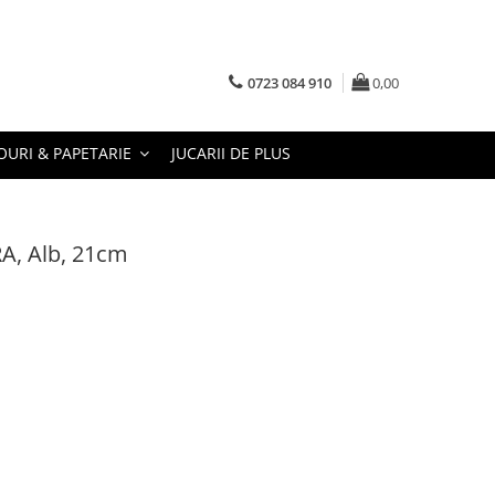
0723 084 910
0,00
URI & PAPETARIE
JUCARII DE PLUS
RA, Alb, 21cm