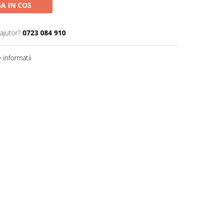
A IN COS
ajutor?
0723 084 910
informatii