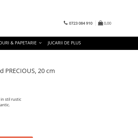
0723 084 910
0,00
URI & PAPETARIE
JUCARII DE PLUS
nd PRECIOUS, 20 cm
n stil rustic
antic.