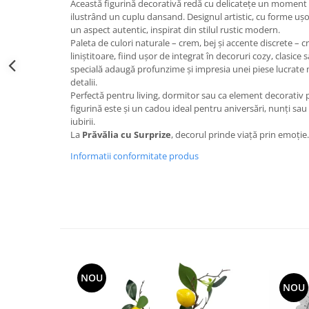
Această figurină decorativă redă cu delicatețe un moment
Decoratiuni Craciun
ilustrând un cuplu dansand. Designul artistic, cu forme ușor
Sweet Wonderland
un aspect autentic, inspirat din stilul rustic modern.
Paleta de culori naturale – crem, bej și accente discrete – 
Crengute Decorative
liniștitoare, fiind ușor de integrat în decoruri cozy, clasi
Decoratiuni Muzicale
specială adaugă profunzime și impresia unei piese lucrate 
Decoratiuni Luminoase
detalii.
Perfectă pentru living, dormitor sau ca element decorativ p
Coronite & Ghirlande
figurină este și un cadou ideal pentru aniversări, nunți sau 
Aromaterapie Craciun
iubirii.
Felicitari, Cutii si Pungi de Cadou
La
Prăvălia cu Surprize
, decorul prinde viață prin emoție.
Informatii conformitate produs
NOU
NOU