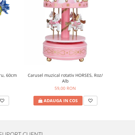
tru, 60cm
Figu
Carusel muzical rotativ HORSES, Roz/
Alb
59,00 RON
A
ADAUGA IN COS
SUPORT CLIENTI