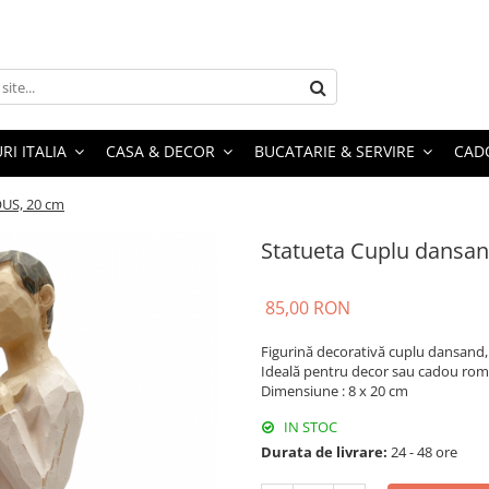
RI ITALIA
CASA & DECOR
BUCATARIE & SERVIRE
CADO
OUS, 20 cm
Statueta Cuplu dansa
85,00 RON
Figurină decorativă cuplu dansand, i
Ideală pentru decor sau cadou rom
Dimensiune : 8 x 20 cm
IN STOC
Durata de livrare:
24 - 48 ore