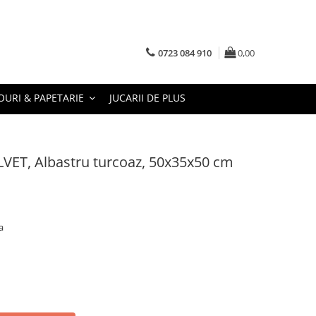
0723 084 910
0,00
URI & PAPETARIE
JUCARII DE PLUS
LVET, Albastru turcoaz, 50x35x50 cm
a