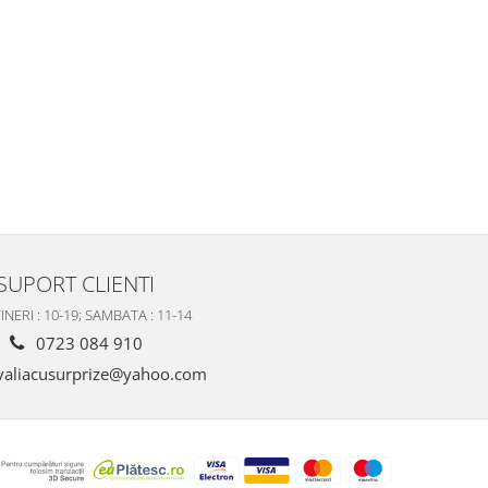
SUPORT CLIENTI
INERI : 10-19; SAMBATA : 11-14
0723 084 910
valiacusurprize@yahoo.com