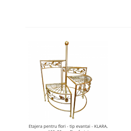
Decoratiuni Craciun
Sweet Wonderland
Crengute Decorative
Decoratiuni Muzicale
Decoratiuni Luminoase
Coronite & Ghirlande
Aromaterapie Craciun
Felicitari, Cutii si Pungi de Cadou
Etajera pentru flori - tip evantai - KLARA,