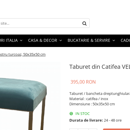
RI ITALIA
CASA & DECOR
BUCATARIE & SERVIRE
CADO
astru turcoaz, 50x35x50 cm
Taburet din Catifea VE
395,00 RON
Taburet / bancheta dreptunghiular
Material : catifea / inox
Dimensiune : 50x35x50 cm
IN STOC
Durata de livrare:
24 - 48 ore