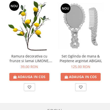
NOU
NOU
Ramura decorativa cu
Set Oglinda de mana &
frunze si lamai LIMONE,
Pieptene argintat ABIGAIL
65cm
39,00 RON
125,00 RON
ADAUGA IN COS
ADAUGA IN COS