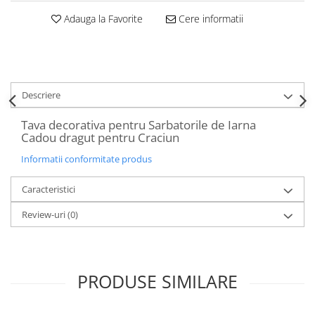
Decoratiuni Craciun
Adauga la Favorite
Cere informatii
Sweet Wonderland
Crengute Decorative
Decoratiuni Muzicale
Decoratiuni Luminoase
Descriere
Coronite & Ghirlande
Aromaterapie Craciun
Tava decorativa pentru Sarbatorile de Iarna
Cadou dragut pentru Craciun
Felicitari, Cutii si Pungi de Cadou
Informatii conformitate produs
Caracteristici
Review-uri
(0)
PRODUSE SIMILARE