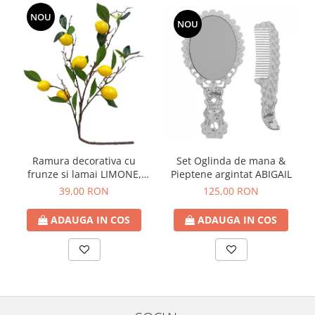
NOU
NOU
Ramura decorativa cu
Set Oglinda de mana &
frunze si lamai LIMONE,
Pieptene argintat ABIGAIL
65cm
39,00 RON
125,00 RON
ADAUGA IN COS
ADAUGA IN COS