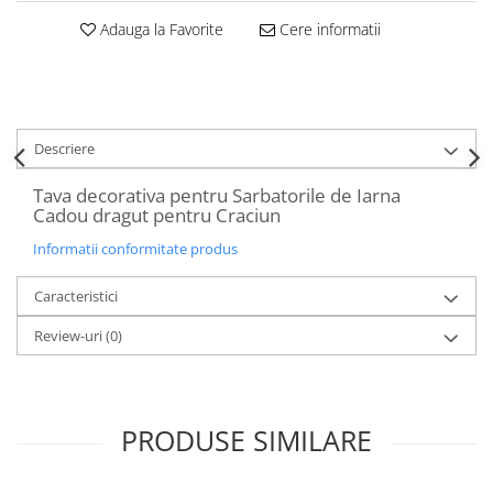
Decoratiuni Craciun
Adauga la Favorite
Cere informatii
Sweet Wonderland
Crengute Decorative
Decoratiuni Muzicale
Decoratiuni Luminoase
Descriere
Coronite & Ghirlande
Aromaterapie Craciun
Tava decorativa pentru Sarbatorile de Iarna
Cadou dragut pentru Craciun
Felicitari, Cutii si Pungi de Cadou
Informatii conformitate produs
Caracteristici
Review-uri
(0)
PRODUSE SIMILARE