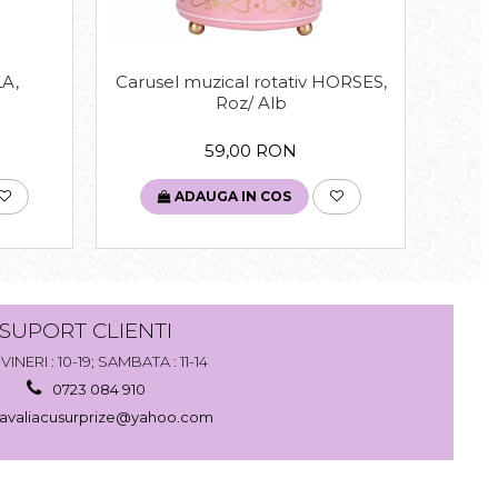
LA,
Carusel muzical rotativ HORSES,
Fig
Roz/ Alb
59,00 RON
ADAUGA IN COS
SUPORT CLIENTI
VINERI : 10-19; SAMBATA : 11-14
0723 084 910
avaliacusurprize@yahoo.com