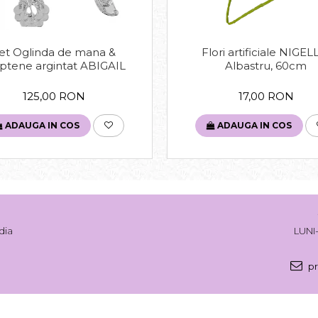
et Oglinda de mana &
Flori artificiale NIGEL
ptene argintat ABIGAIL
Albastru, 60cm
125,00 RON
17,00 RON
ADAUGA IN COS
ADAUGA IN COS
dia
LUNI-
pr