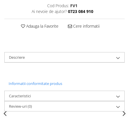
Decoratiuni Craciun
Cod Produs:
FV1
Sweet Wonderland
Ai nevoie de ajutor?
0723 084 910
Crengute Decorative
Adauga la Favorite
Cere informatii
Decoratiuni Muzicale
Decoratiuni Luminoase
Coronite & Ghirlande
Aromaterapie Craciun
Felicitari, Cutii si Pungi de Cadou
Descriere
Informatii conformitate produs
Caracteristici
Review-uri
(0)