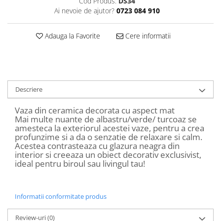
Cod Produs:
DS34
Decoratiuni Craciun
Ai nevoie de ajutor?
0723 084 910
Sweet Wonderland
Crengute Decorative
Adauga la Favorite
Cere informatii
Decoratiuni Muzicale
Decoratiuni Luminoase
Coronite & Ghirlande
Aromaterapie Craciun
Descriere
Felicitari, Cutii si Pungi de Cadou
Vaza din ceramica decorata cu aspect mat
Mai multe nuante de albastru/verde/ turcoaz se
amesteca la exteriorul acestei vaze, pentru a crea
profunzime si a da o senzatie de relaxare si calm.
Acestea contrasteaza cu glazura neagra din
interior si creeaza un obiect decorativ exclusivist,
ideal pentru biroul sau livingul tau!
Informatii conformitate produs
Review-uri
(0)