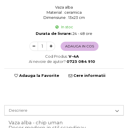
Sweet Wonderland
Vaza alba
Material : ceramica
Crengute Decorative
Dimensiune : 13x23 cm
Decoratiuni Muzicale
In stoc
Decoratiuni Luminoase
Durata de livrare:
24 - 48 ore
Coronite & Ghirlande
Aromaterapie Craciun
ADAUGA IN COS
Felicitari, Cutii si Pungi de Cadou
Cod Produs:
V-4A
Ai nevoie de ajutor?
0723 084 910
Adauga la Favorite
Cere informatii
Descriere
Vaza alba - chip uman
Decor modern in stil scandinav