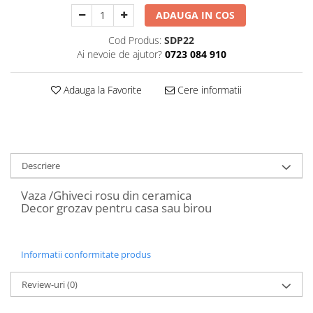
Decoratiuni Craciun
ADAUGA IN COS
Sweet Wonderland
Cod Produs:
SDP22
Crengute Decorative
Ai nevoie de ajutor?
0723 084 910
Decoratiuni Muzicale
Decoratiuni Luminoase
Adauga la Favorite
Cere informatii
Coronite & Ghirlande
Aromaterapie Craciun
Felicitari, Cutii si Pungi de Cadou
Descriere
Vaza /Ghiveci rosu din ceramica
Decor grozav pentru casa sau birou
Informatii conformitate produs
Review-uri
(0)