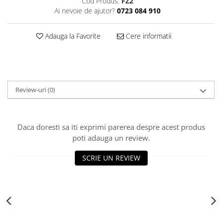
Cod Produs:
FZ2
Decoratiuni Craciun
Ai nevoie de ajutor?
0723 084 910
Sweet Wonderland
Crengute Decorative
Adauga la Favorite
Cere informatii
Decoratiuni Muzicale
Decoratiuni Luminoase
Coronite & Ghirlande
Aromaterapie Craciun
Review-uri
(0)
Felicitari, Cutii si Pungi de Cadou
Daca doresti sa iti exprimi parerea despre acest produs
poti adauga un review.
SCRIE UN REVIEW