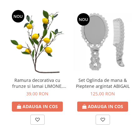
NOU
NOU
Ramura decorativa cu
Set Oglinda de mana &
frunze si lamai LIMONE,
Pieptene argintat ABIGAIL
65cm
39,00 RON
125,00 RON
ADAUGA IN COS
ADAUGA IN COS