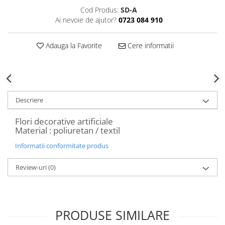
Decoratiuni Craciun
Cod Produs:
SD-A
Sweet Wonderland
Ai nevoie de ajutor?
0723 084 910
Crengute Decorative
Adauga la Favorite
Cere informatii
Decoratiuni Muzicale
Decoratiuni Luminoase
Coronite & Ghirlande
Aromaterapie Craciun
Felicitari, Cutii si Pungi de Cadou
Descriere
Flori decorative artificiale
Material : poliuretan / textil
Informatii conformitate produs
Review-uri
(0)
PRODUSE SIMILARE