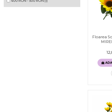
400 RON - 500 RON
(1)
Sweet Wonderland
Crengute Decorative
Decoratiuni Muzicale
Decoratiuni Luminoase
Coronite & Ghirlande
Aromaterapie Craciun
Floarea Soa
MIRE
Felicitari, Cutii si Pungi de Cadou
12
ADA