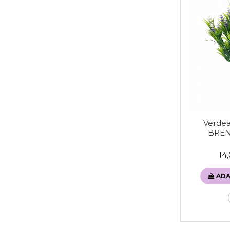
Verdeat
BREN
14
ADA