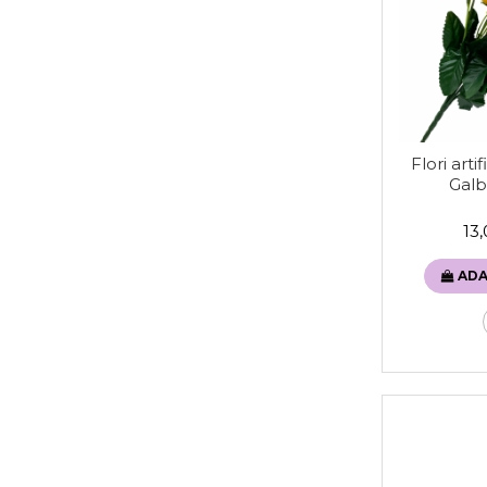
Flori art
Gal
13
ADA