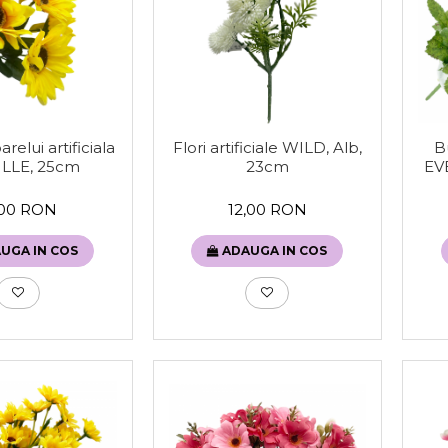
relui artificiala
Bu
Flori artificiale WILD, Alb,
ILLE, 25cm
EV
23cm
,00 RON
12,00 RON
UGA IN COS
ADAUGA IN COS