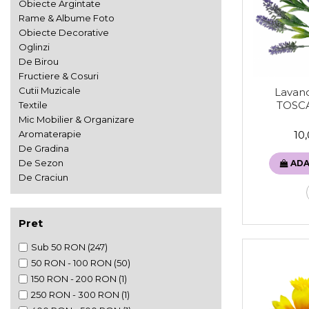
Fructiere & Cosuri
Obiecte Argintate
Pahare
Cravate
Rame & Albume Foto
Accesorii Bar
De Birou
Cravate Ascot Matase
Obiecte Decorative
Accesorii Servire Argintate
Textile
Esarfe Matase & Vascoza
Oglinzi
Depozitare Alimente &
Bretele
De Birou
Cutii Muzicale
Condimente
Fructiere & Cosuri
Palarii
Mic Mobilier & Organizare
Cutii Muzicale
Lavanda
Butoni & Ace De Cravata
Utile In Bucatarie
TOSC
Textile
Aromaterapie
Bijuterii
Mic Mobilier & Organizare
Portofele & Genti
De Gradina
Aromaterapie
10
Esarfe Toamna & Iarna
De Gradina
De Sezon
ACCESORII UTILE
De Sezon
ADA
Primavara & Paste
De Craciun
De Toamna
De Craciun
Pret
Figurine Spargatorul De Nuci
Figurine & Plusuri
Sub 50 RON
(247)
Servire Masa Craciun
50 RON - 100 RON
(50)
Decoratiuni Brad
150 RON - 200 RON
(1)
Cani & Cesti Craciun
250 RON - 300 RON
(1)
Decoratiuni Craciun