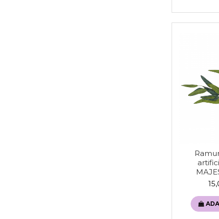
Ramur
artifi
MAJES
15
ADA