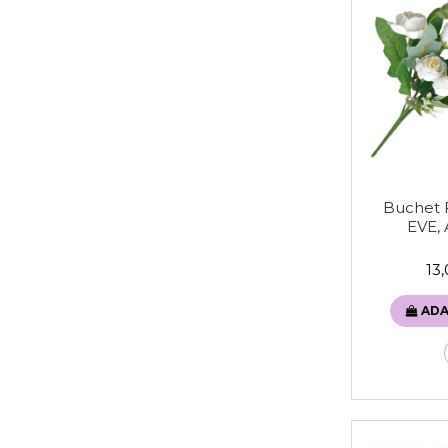
Buchet Fl
EVE, 
13
ADA