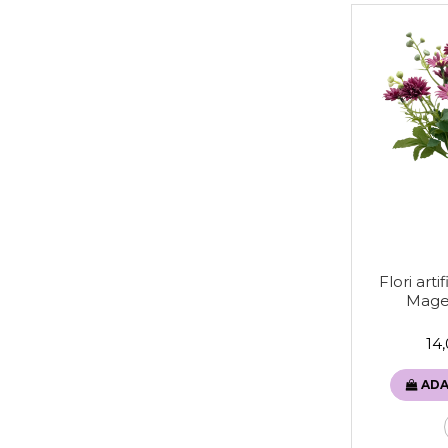
Flori art
Mage
14
ADA