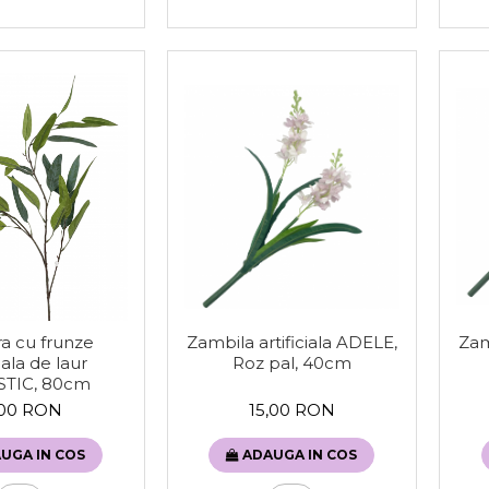
Zambila artificiala ADELE,
Zam
a cu frunze
Roz pal, 40cm
ciala de laur
TIC, 80cm
15,00 RON
,00 RON
ADAUGA IN COS
UGA IN COS