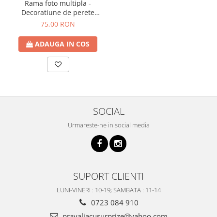
Rama foto multipla -
Decoratiune de perete
FLOWERS, 43x33 cm
75,00 RON
ADAUGA IN COS
SOCIAL
Urmareste-ne in social media
SUPORT CLIENTI
LUNI-VINERI : 10-19; SAMBATA : 11-14
0723 084 910
pravaliacusurprize@yahoo.com