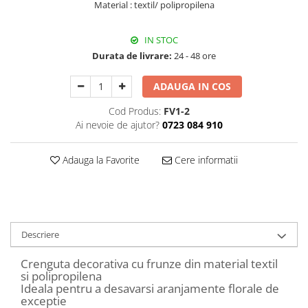
Material : textil/ polipropilena
Decoratiuni Craciun
Sweet Wonderland
IN STOC
Crengute Decorative
Durata de livrare:
24 - 48 ore
Decoratiuni Muzicale
Decoratiuni Luminoase
ADAUGA IN COS
Coronite & Ghirlande
Cod Produs:
FV1-2
Aromaterapie Craciun
Ai nevoie de ajutor?
0723 084 910
Felicitari, Cutii si Pungi de Cadou
Adauga la Favorite
Cere informatii
Descriere
Crenguta decorativa cu frunze din material textil
si polipropilena
Ideala pentru a desavarsi aranjamente florale de
exceptie