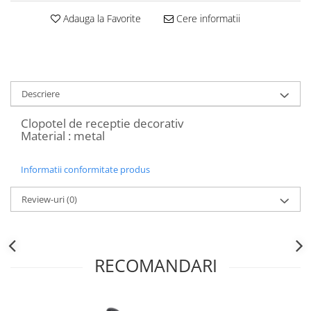
Decoratiuni Craciun
Adauga la Favorite
Cere informatii
Sweet Wonderland
Crengute Decorative
Decoratiuni Muzicale
Decoratiuni Luminoase
Descriere
Coronite & Ghirlande
Aromaterapie Craciun
Clopotel de receptie decorativ
Material : metal
Felicitari, Cutii si Pungi de Cadou
Informatii conformitate produs
Review-uri
(0)
RECOMANDARI