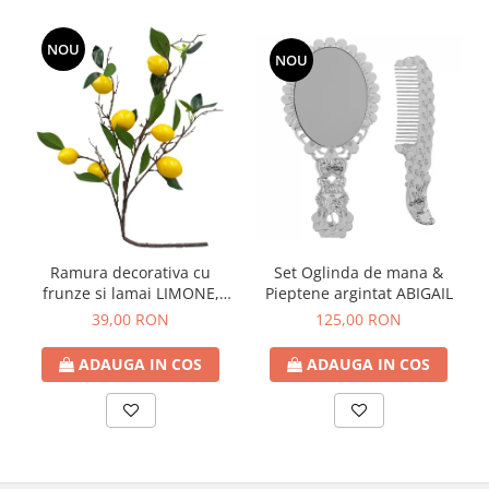
NOU
NOU
Ramura decorativa cu
Set Oglinda de mana &
frunze si lamai LIMONE,
Pieptene argintat ABIGAIL
65cm
39,00 RON
125,00 RON
ADAUGA IN COS
ADAUGA IN COS