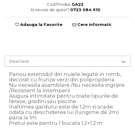
Cod Produs:
GA22
Sweet Wonderland
Ai nevoie de ajutor?
0723 084 910
Crengute Decorative
Decoratiuni Muzicale
Adauga la Favorite
Cere informatii
Decoratiuni Luminoase
Coronite & Ghirlande
Aromaterapie Craciun
Felicitari, Cutii si Pungi de Cadou
Descriere
Panou extensibil din nuiele legate in romb,
decorat cu frunze verzi din polipropilena
Nu necesita asamblare /Nu necesita ingrijire
/Rezistent la intemperii
Asigura intimitate pentru toate tipurile de
terase, gradini sau piscine
Inaltimea gardului este de 1.2m si scade
odata cu deschiderea lui (lungime de 2m)
pana la 1m
Pretul este pentru 1 bucata 1.2×1.2 m