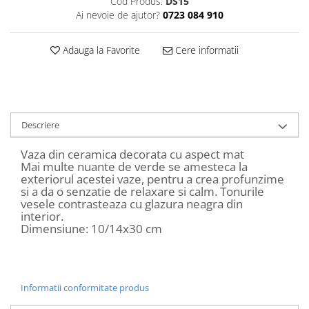
Cod Produs:
DS15
Decoratiuni Craciun
Ai nevoie de ajutor?
0723 084 910
Sweet Wonderland
Crengute Decorative
Adauga la Favorite
Cere informatii
Decoratiuni Muzicale
Decoratiuni Luminoase
Coronite & Ghirlande
Aromaterapie Craciun
Descriere
Felicitari, Cutii si Pungi de Cadou
Vaza din ceramica decorata cu aspect mat
Mai multe nuante de verde se amesteca la
exteriorul acestei vaze, pentru a crea profunzime
si a da o senzatie de relaxare si calm. Tonurile
vesele contrasteaza cu glazura neagra din
interior.
Dimensiune: 10/14x30 cm
Informatii conformitate produs