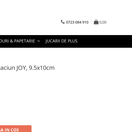
0723 084 910
0,00
URI & PAPETARIE
JUCARII DE PLUS
raciun JOY, 9.5x10cm
A IN COS