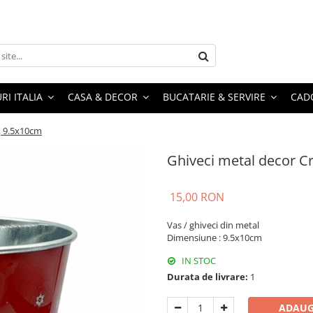
RI ITALIA
CASA & DECOR
BUCATARIE & SERVIRE
CADO
, 9.5x10cm
Ghiveci metal decor C
15,00 RON
Vas / ghiveci din metal
Dimensiune : 9.5x10cm
IN STOC
Durata de livrare:
1
ADAUG