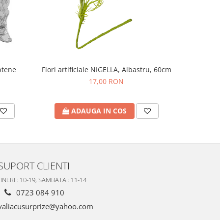
ptene
Flori artificiale NIGELLA, Albastru, 60cm
Carusel m
17,00 RON
ADAUGA IN COS
A
SUPORT CLIENTI
INERI : 10-19; SAMBATA : 11-14
0723 084 910
valiacusurprize@yahoo.com