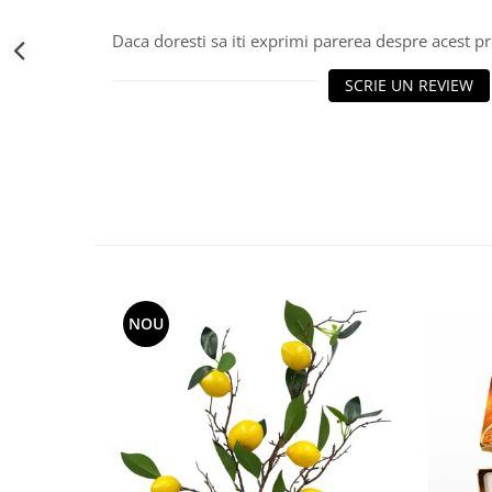
Decoratiuni Craciun
Daca doresti sa iti exprimi parerea despre acest 
Sweet Wonderland
Crengute Decorative
SCRIE UN REVIEW
Decoratiuni Muzicale
Decoratiuni Luminoase
Coronite & Ghirlande
Aromaterapie Craciun
Felicitari, Cutii si Pungi de Cadou
NOU