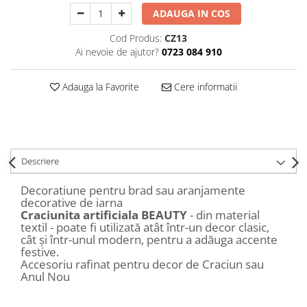
Decoratiuni Craciun
ADAUGA IN COS
Sweet Wonderland
Cod Produs:
CZ13
Crengute Decorative
Ai nevoie de ajutor?
0723 084 910
Decoratiuni Muzicale
Decoratiuni Luminoase
Adauga la Favorite
Cere informatii
Coronite & Ghirlande
Aromaterapie Craciun
Felicitari, Cutii si Pungi de Cadou
Descriere
Decoratiune pentru brad sau aranjamente
decorative de iarna
Craciunita artificiala BEAUTY
- din material
textil - poate fi utilizată atât într-un decor clasic,
cât și într-unul modern, pentru a adăuga accente
festive.
Accesoriu rafinat pentru decor de Craciun sau
Anul Nou