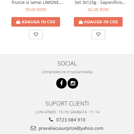
frunze si lamai LIMONE,
Set 3x125g - Saponificio
65cm
Artigianale Fiorentino
39,00 RON
42,00 RON
ADAUGA IN COS
ADAUGA IN COS
SOCIAL
Urmareste-ne in social media
SUPORT CLIENTI
LUNI-VINERI : 10-19; SAMBATA : 11-14
0723 084 910
pravaliacusurprize@yahoo.com