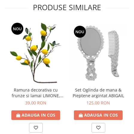
PRODUSE SIMILARE
NOU
NOU
Ramura decorativa cu
Set Oglinda de mana &
frunze si lamai LIMONE,
Pieptene argintat ABIGAIL
65cm
39,00 RON
125,00 RON
ADAUGA IN COS
ADAUGA IN COS