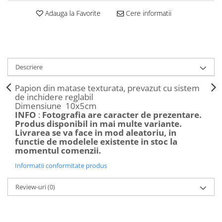
Decoratiuni Craciun
Adauga la Favorite
Cere informatii
Sweet Wonderland
Crengute Decorative
Decoratiuni Muzicale
Decoratiuni Luminoase
Descriere
Coronite & Ghirlande
Aromaterapie Craciun
Papion din matase texturata, prevazut cu sistem
de inchidere reglabil
Felicitari, Cutii si Pungi de Cadou
Dimensiune 10x5cm
INFO
:
Fotografia are caracter de prezentare.
Produs disponibil in mai multe variante.
Livrarea se va face in mod aleatoriu, in
functie de modelele existente in stoc la
momentul comenzii.
Informatii conformitate produs
Review-uri
(0)