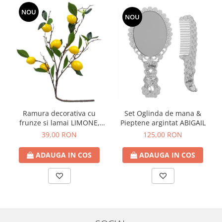
NOU
NOU
Ramura decorativa cu
Set Oglinda de mana &
frunze si lamai LIMONE,
Pieptene argintat ABIGAIL
65cm
39,00 RON
125,00 RON
ADAUGA IN COS
ADAUGA IN COS