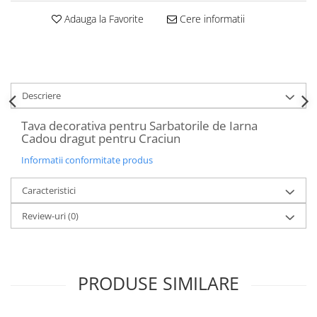
Decoratiuni Craciun
Adauga la Favorite
Cere informatii
Sweet Wonderland
Crengute Decorative
Decoratiuni Muzicale
Decoratiuni Luminoase
Descriere
Coronite & Ghirlande
Aromaterapie Craciun
Tava decorativa pentru Sarbatorile de Iarna
Cadou dragut pentru Craciun
Felicitari, Cutii si Pungi de Cadou
Informatii conformitate produs
Caracteristici
Review-uri
(0)
PRODUSE SIMILARE