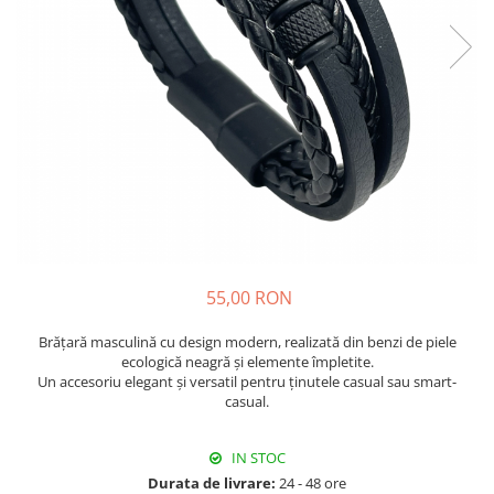
Fructiere & Cosuri
Papioane Cu Model
Pahare
De Birou
Cravate
Accesorii Bar
Textile
Cravate Ascot Matase
Accesorii Servire Argintate
Esarfe Matase & Vascoza
Cutii Muzicale
Depozitare Alimente &
Bretele
Mic Mobilier & Organizare
Condimente
Palarii
Aromaterapie
Utile In Bucatarie
Butoni & Ace De Cravata
De Gradina
Bijuterii
De Sezon
Portofele & Genti
Esarfe Toamna & Iarna
Primavara & Paste
55,00 RON
ACCESORII UTILE
De Toamna
De Craciun
Brățară masculină cu design modern, realizată din benzi de piele
ecologică neagră și elemente împletite.
Figurine Spargatorul De Nuci
Un accesoriu elegant și versatil pentru ținutele casual sau smart-
Figurine & Plusuri
casual.
Servire Masa Craciun
Decoratiuni Brad
IN STOC
Cani & Cesti Craciun
Durata de livrare:
24 - 48 ore