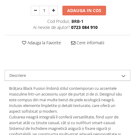
Decoratiuni Craciun
ADAUGA IN COS
Sweet Wonderland
Crengute Decorative
Cod Produs:
BRB-1
Ai nevoie de ajutor?
0723 084 910
Decoratiuni Muzicale
Decoratiuni Luminoase
Adauga la Favorite
Cere informatii
Coronite & Ghirlande
Aromaterapie Craciun
Felicitari, Cutii si Pungi de Cadou
Descriere
Brățara Black Fusion îmbină stilul contemporan cu accentele
masculine într-un accesoriu ușor de purtat zi de zi. Designul său
este compus din mai multe benzi de piele ecologică neagră,
inclusiv elemente împletite și detalii texturate, care oferă un
aspect sofisticat și modern.
Culoarea neagră integrală îi conferă versatilitate, fiind ușor de
asortat atât cu ținute casual, cât și cu outfituri smart-casual.
Sistemul de închidere magnetică asigură o fixare sigură și
confortabilă, iar construcția multi-strat adaugă personalitate și