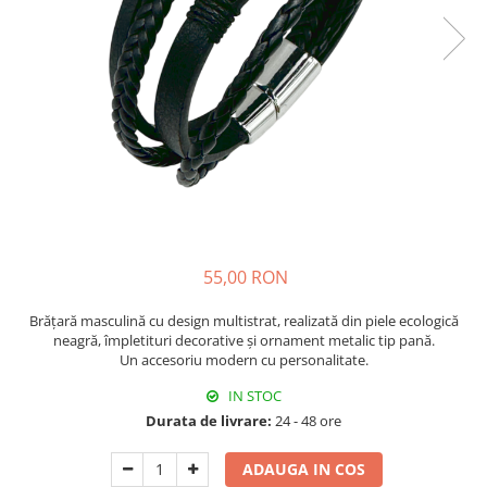
Fructiere & Cosuri
Papioane Cu Model
Pahare
De Birou
Cravate
Accesorii Bar
Textile
Cravate Ascot Matase
Accesorii Servire Argintate
Esarfe Matase & Vascoza
Cutii Muzicale
Depozitare Alimente &
Bretele
Mic Mobilier & Organizare
Condimente
Palarii
Aromaterapie
Utile In Bucatarie
Butoni & Ace De Cravata
De Gradina
Bijuterii
De Sezon
Portofele & Genti
Esarfe Toamna & Iarna
Primavara & Paste
55,00 RON
ACCESORII UTILE
De Toamna
Brățară masculină cu design multistrat, realizată din piele ecologică
De Craciun
neagră, împletituri decorative și ornament metalic tip pană.
Figurine Spargatorul De Nuci
Un accesoriu modern cu personalitate.
Figurine & Plusuri
IN STOC
Servire Masa Craciun
Durata de livrare:
24 - 48 ore
Decoratiuni Brad
ADAUGA IN COS
Cani & Cesti Craciun