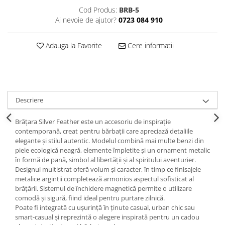
Decoratiuni Craciun
Cod Produs:
BRB-5
Sweet Wonderland
Ai nevoie de ajutor?
0723 084 910
Crengute Decorative
Adauga la Favorite
Cere informatii
Decoratiuni Muzicale
Decoratiuni Luminoase
Coronite & Ghirlande
Aromaterapie Craciun
Felicitari, Cutii si Pungi de Cadou
Descriere
Brățara Silver Feather este un accesoriu de inspirație
contemporană, creat pentru bărbații care apreciază detaliile
elegante și stilul autentic. Modelul combină mai multe benzi din
piele ecologică neagră, elemente împletite și un ornament metalic
în formă de pană, simbol al libertății și al spiritului aventurier.
Designul multistrat oferă volum și caracter, în timp ce finisajele
metalice argintii completează armonios aspectul sofisticat al
brățării. Sistemul de închidere magnetică permite o utilizare
comodă și sigură, fiind ideal pentru purtare zilnică.
Poate fi integrată cu ușurință în ținute casual, urban chic sau
smart-casual și reprezintă o alegere inspirată pentru un cadou