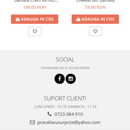
Dantela Crem RETRO
CHARM din Dantela
ROMANCE
189,00 RON
59,00 RON
ADAUGA IN COS
ADAUGA IN COS
SOCIAL
Urmareste-ne in social media
SUPORT CLIENTI
LUNI-VINERI : 10-19; SAMBATA : 11-14
0723 084 910
pravaliacusurprize@yahoo.com