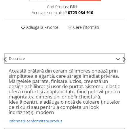
Decoratiuni Craciun
Cod Produs:
BD1
Sweet Wonderland
Ai nevoie de ajutor?
0723 084 910
Crengute Decorative
Decoratiuni Muzicale
Adauga la Favorite
Cere informatii
Decoratiuni Luminoase
Coronite & Ghirlande
Aromaterapie Craciun
Felicitari, Cutii si Pungi de Cadou
Descriere
Această brățară din ceramică impresionează prin
simplitatea elegantă, care atrage imediat privirea.
Mărgelele patrate, finisate lucios, creează un
design echilibrat și ușor de purtat. Sistemul elastic
oferă confort și adaptabilitate, fiind potrivit pentru
majoritatea dimensiunilor de încheietură.
Ideală pentru a adăuga o notă de culoare ținutelor
de zi cu zi sau pentru a completa un look
îndrăzneț și modern
Informatii conformitate produs