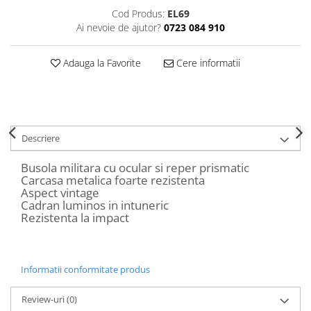
Decoratiuni Craciun
Cod Produs:
EL69
Sweet Wonderland
Ai nevoie de ajutor?
0723 084 910
Crengute Decorative
Adauga la Favorite
Cere informatii
Decoratiuni Muzicale
Decoratiuni Luminoase
Coronite & Ghirlande
Aromaterapie Craciun
Felicitari, Cutii si Pungi de Cadou
Descriere
Busola militara cu ocular si reper prismatic
Carcasa metalica foarte rezistenta
Aspect vintage
Cadran luminos in intuneric
Rezistenta la impact
Informatii conformitate produs
Review-uri
(0)