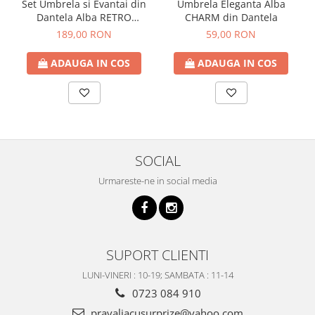
Set Umbrela si Evantai din
Umbrela Eleganta Alba
Dantela Alba RETRO
CHARM din Dantela
ROMANCE
189,00 RON
59,00 RON
ADAUGA IN COS
ADAUGA IN COS
SOCIAL
Urmareste-ne in social media
SUPORT CLIENTI
LUNI-VINERI : 10-19; SAMBATA : 11-14
0723 084 910
pravaliacusurprize@yahoo.com