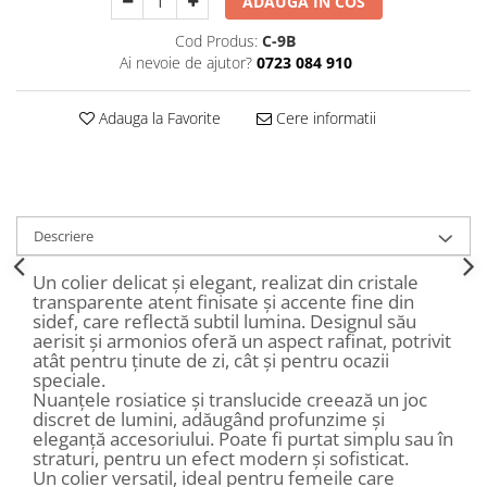
ADAUGA IN COS
Decoratiuni Craciun
Cod Produs:
C-9B
Sweet Wonderland
Ai nevoie de ajutor?
0723 084 910
Crengute Decorative
Decoratiuni Muzicale
Adauga la Favorite
Cere informatii
Decoratiuni Luminoase
Coronite & Ghirlande
Aromaterapie Craciun
Felicitari, Cutii si Pungi de Cadou
Descriere
Un colier delicat și elegant, realizat din cristale
transparente atent finisate și accente fine din
sidef, care reflectă subtil lumina. Designul său
aerisit și armonios oferă un aspect rafinat, potrivit
atât pentru ținute de zi, cât și pentru ocazii
speciale.
Nuanțele rosiatice și translucide creează un joc
discret de lumini, adăugând profunzime și
eleganță accesoriului. Poate fi purtat simplu sau în
straturi, pentru un efect modern și sofisticat.
Un colier versatil, ideal pentru femeile care