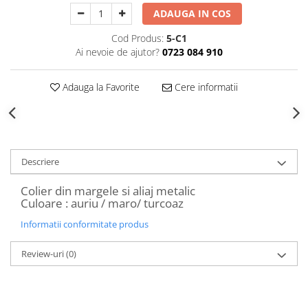
Decoratiuni Craciun
ADAUGA IN COS
Sweet Wonderland
Cod Produs:
5-C1
Crengute Decorative
Ai nevoie de ajutor?
0723 084 910
Decoratiuni Muzicale
Decoratiuni Luminoase
Adauga la Favorite
Cere informatii
Coronite & Ghirlande
Aromaterapie Craciun
Felicitari, Cutii si Pungi de Cadou
Descriere
Colier din margele si aliaj metalic
Culoare : auriu / maro/ turcoaz
Informatii conformitate produs
Review-uri
(0)