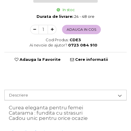
Sweet Wonderland
In stoc
Crengute Decorative
Durata de livrare:
24 - 48 ore
Decoratiuni Muzicale
Decoratiuni Luminoase
ADAUGA IN COS
Coronite & Ghirlande
Cod Produs:
CDE3
Aromaterapie Craciun
Ai nevoie de ajutor?
0723 084 910
Felicitari, Cutii si Pungi de Cadou
Adauga la Favorite
Cere informatii
Descriere
Curea eleganta pentru femei
Catarama : fundita cu strasuri
Cadou unic pentru orice ocazie