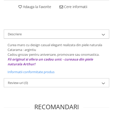
Decoratiuni Craciun
Adauga la Favorite
Cere informatii
Sweet Wonderland
Crengute Decorative
Decoratiuni Muzicale
Decoratiuni Luminoase
Descriere
Coronite & Ghirlande
Aromaterapie Craciun
Curea maro cu design casual elegant realizata din piele naturala
Felicitari, Cutii si Pungi de Cadou
Catarama : argintiu
Cadou grozav pentru aniversare, promovare sau onomastica.
Fii original si ofera un cadou unic - cureaua din piele
naturala Arthur!
Informatii conformitate produs
Review-uri
(0)
RECOMANDARI