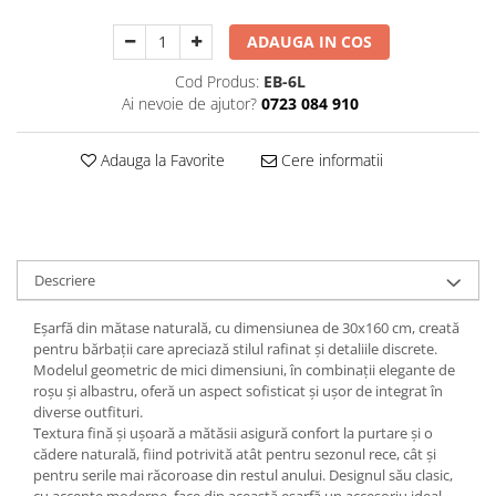
Decoratiuni Craciun
ADAUGA IN COS
Sweet Wonderland
Crengute Decorative
Cod Produs:
EB-6L
Decoratiuni Muzicale
Ai nevoie de ajutor?
0723 084 910
Decoratiuni Luminoase
Coronite & Ghirlande
Adauga la Favorite
Cere informatii
Aromaterapie Craciun
Felicitari, Cutii si Pungi de Cadou
Descriere
Eșarfă din mătase naturală, cu dimensiunea de 30x160 cm, creată
pentru bărbații care apreciază stilul rafinat și detaliile discrete.
Modelul geometric de mici dimensiuni, în combinații elegante de
roșu și albastru, oferă un aspect sofisticat și ușor de integrat în
diverse outfituri.
Textura fină și ușoară a mătăsii asigură confort la purtare și o
cădere naturală, fiind potrivită atât pentru sezonul rece, cât și
pentru serile mai răcoroase din restul anului. Designul său clasic,