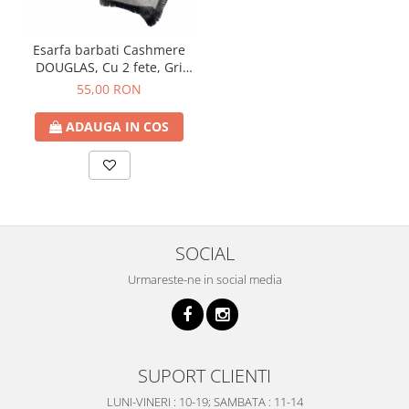
Esarfa barbati Cashmere
DOUGLAS, Cu 2 fete, Gri
inchis/ Gri deschis,
55,00 RON
30x180cm
ADAUGA IN COS
SOCIAL
Urmareste-ne in social media
SUPORT CLIENTI
LUNI-VINERI : 10-19; SAMBATA : 11-14