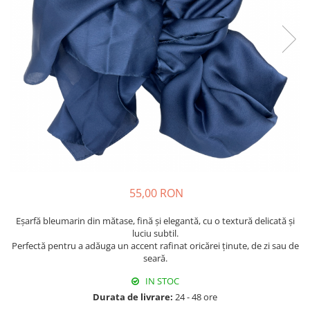
Fructiere & Cosuri
Papioane Cu Model
Pahare
De Birou
Cravate
Accesorii Bar
Textile
Cravate Ascot Matase
Accesorii Servire Argintate
Esarfe Matase & Vascoza
Cutii Muzicale
Depozitare Alimente &
Bretele
Mic Mobilier & Organizare
Condimente
Palarii
Aromaterapie
Utile In Bucatarie
Butoni & Ace De Cravata
De Gradina
Bijuterii
De Sezon
Portofele & Genti
Esarfe Toamna & Iarna
Primavara & Paste
ACCESORII UTILE
De Toamna
55,00 RON
De Craciun
Eșarfă bleumarin din mătase, fină și elegantă, cu o textură delicată și
Figurine Spargatorul De Nuci
luciu subtil.
Perfectă pentru a adăuga un accent rafinat oricărei ținute, de zi sau de
Figurine & Plusuri
seară.
Servire Masa Craciun
IN STOC
Decoratiuni Brad
Durata de livrare:
24 - 48 ore
Cani & Cesti Craciun