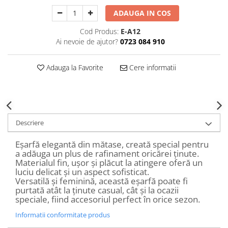
Decoratiuni Craciun
ADAUGA IN COS
Sweet Wonderland
Cod Produs:
E-A12
Crengute Decorative
Ai nevoie de ajutor?
0723 084 910
Decoratiuni Muzicale
Decoratiuni Luminoase
Adauga la Favorite
Cere informatii
Coronite & Ghirlande
Aromaterapie Craciun
Felicitari, Cutii si Pungi de Cadou
Descriere
Eșarfă elegantă din mătase, creată special pentru
a adăuga un plus de rafinament oricărei ținute.
Materialul fin, ușor și plăcut la atingere oferă un
luciu delicat și un aspect sofisticat.
Versatilă și feminină, această eșarfă poate fi
purtată atât la ținute casual, cât și la ocazii
speciale, fiind accesoriul perfect în orice sezon.
Informatii conformitate produs