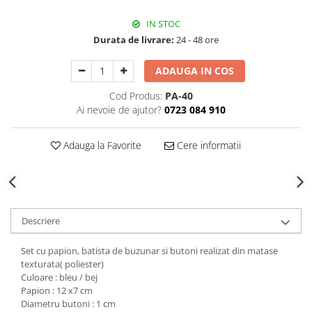
Decoratiuni Craciun
IN STOC
Sweet Wonderland
Durata de livrare:
24 - 48 ore
Crengute Decorative
Decoratiuni Muzicale
ADAUGA IN COS
Decoratiuni Luminoase
Cod Produs:
PA-40
Coronite & Ghirlande
Ai nevoie de ajutor?
0723 084 910
Aromaterapie Craciun
Felicitari, Cutii si Pungi de Cadou
Adauga la Favorite
Cere informatii
Descriere
Set cu papion, batista de buzunar si butoni realizat din matase
texturata( poliester)
Culoare : bleu / bej
Papion : 12 x7 cm
Diametru butoni : 1 cm