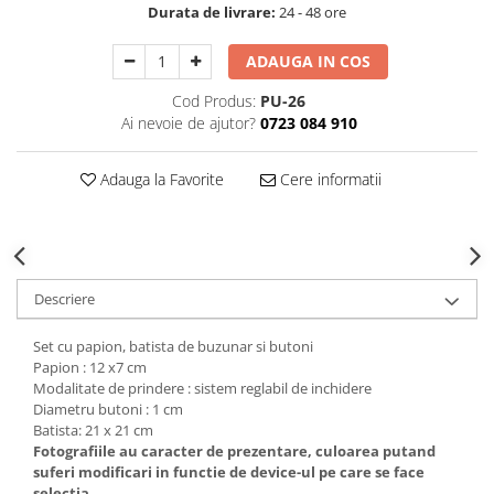
Durata de livrare:
24 - 48 ore
Decoratiuni Craciun
Sweet Wonderland
ADAUGA IN COS
Crengute Decorative
Cod Produs:
PU-26
Decoratiuni Muzicale
Ai nevoie de ajutor?
0723 084 910
Decoratiuni Luminoase
Coronite & Ghirlande
Adauga la Favorite
Cere informatii
Aromaterapie Craciun
Felicitari, Cutii si Pungi de Cadou
Descriere
Set cu papion, batista de buzunar si butoni
Papion : 12 x7 cm
Modalitate de prindere : sistem reglabil de inchidere
Diametru butoni : 1 cm
Batista: 21 x 21 cm
Fotografiile au caracter de prezentare, culoarea putand
suferi modificari in functie de device-ul pe care se face
selectia