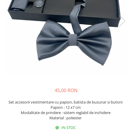
Fructiere & Cosuri
Papioane Cu Model
Pahare
De Birou
Cravate
Accesorii Bar
Textile
Cravate Ascot Matase
Accesorii Servire Argintate
Esarfe Matase & Vascoza
Cutii Muzicale
Depozitare Alimente &
Bretele
Mic Mobilier & Organizare
Condimente
Palarii
Aromaterapie
Utile In Bucatarie
Butoni & Ace De Cravata
De Gradina
Bijuterii
De Sezon
Portofele & Genti
Esarfe Toamna & Iarna
Primavara & Paste
ACCESORII UTILE
De Toamna
De Craciun
45,00 RON
Figurine Spargatorul De Nuci
Set accesorii vestimentare cu papion, batista de buzunar si butoni
Figurine & Plusuri
Papion : 12 x7 cm
Servire Masa Craciun
Modalitate de prindere : sistem reglabil de inchidere
Material : poliester
Decoratiuni Brad
Cani & Cesti Craciun
IN STOC