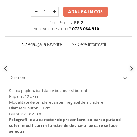
Decoratiuni Craciun
ADAUGA IN COS
Sweet Wonderland
Crengute Decorative
Cod Produs:
PE-2
Decoratiuni Muzicale
Ai nevoie de ajutor?
0723 084 910
Decoratiuni Luminoase
Coronite & Ghirlande
Adauga la Favorite
Cere informatii
Aromaterapie Craciun
Felicitari, Cutii si Pungi de Cadou
Descriere
Set cu papion, batista de buzunar si butoni
Papion : 12 x7 cm
Modalitate de prindere : sistem reglabil de inchidere
Diametru butoni : 1 cm
Batista: 21 x 21 cm
Fotografiile au caracter de prezentare, culoarea putand
suferi modificari in functie de device-ul pe care se face
selectia