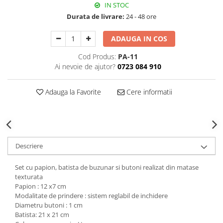
IN STOC
Decoratiuni Craciun
Durata de livrare:
24 - 48 ore
Sweet Wonderland
Crengute Decorative
ADAUGA IN COS
Decoratiuni Muzicale
Cod Produs:
PA-11
Decoratiuni Luminoase
Ai nevoie de ajutor?
0723 084 910
Coronite & Ghirlande
Aromaterapie Craciun
Adauga la Favorite
Cere informatii
Felicitari, Cutii si Pungi de Cadou
Descriere
Set cu papion, batista de buzunar si butoni realizat din matase
texturata
Papion : 12 x7 cm
Modalitate de prindere : sistem reglabil de inchidere
Diametru butoni : 1 cm
Batista: 21 x 21 cm