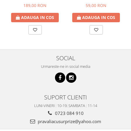
ROMANCE
189,00 RON
59,00 RON
ADAUGA IN COS
ADAUGA IN COS
SOCIAL
Urmareste-ne in social media
SUPORT CLIENTI
LUNI-VINERI : 10-19; SAMBATA : 11-14
0723 084 910
pravaliacusurprize@yahoo.com