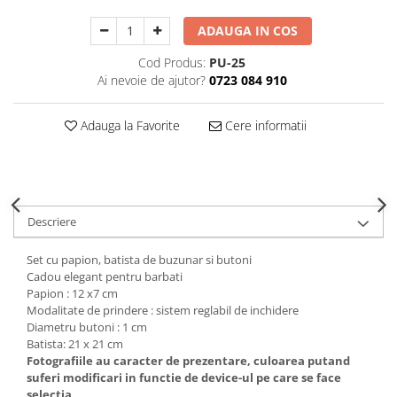
Decoratiuni Craciun
ADAUGA IN COS
Sweet Wonderland
Crengute Decorative
Cod Produs:
PU-25
Ai nevoie de ajutor?
0723 084 910
Decoratiuni Muzicale
Decoratiuni Luminoase
Adauga la Favorite
Cere informatii
Coronite & Ghirlande
Aromaterapie Craciun
Felicitari, Cutii si Pungi de Cadou
Descriere
Set cu papion, batista de buzunar si butoni
Cadou elegant pentru barbati
Papion : 12 x7 cm
Modalitate de prindere : sistem reglabil de inchidere
Diametru butoni : 1 cm
Batista: 21 x 21 cm
Fotografiile au caracter de prezentare, culoarea putand
suferi modificari in functie de device-ul pe care se face
selectia