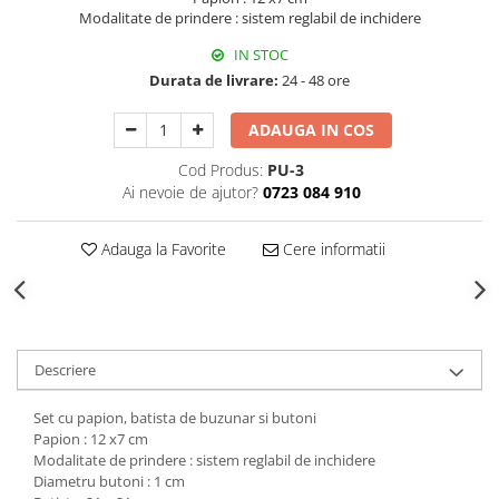
Decoratiuni Craciun
Modalitate de prindere : sistem reglabil de inchidere
Sweet Wonderland
IN STOC
Crengute Decorative
Durata de livrare:
24 - 48 ore
Decoratiuni Muzicale
ADAUGA IN COS
Decoratiuni Luminoase
Coronite & Ghirlande
Cod Produs:
PU-3
Aromaterapie Craciun
Ai nevoie de ajutor?
0723 084 910
Felicitari, Cutii si Pungi de Cadou
Adauga la Favorite
Cere informatii
Descriere
Set cu papion, batista de buzunar si butoni
Papion : 12 x7 cm
Modalitate de prindere : sistem reglabil de inchidere
Diametru butoni : 1 cm