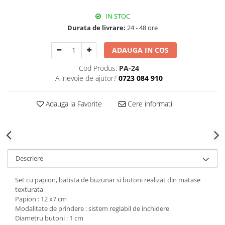
Decoratiuni Craciun
IN STOC
Sweet Wonderland
Durata de livrare:
24 - 48 ore
Crengute Decorative
Decoratiuni Muzicale
ADAUGA IN COS
Decoratiuni Luminoase
Cod Produs:
PA-24
Coronite & Ghirlande
Ai nevoie de ajutor?
0723 084 910
Aromaterapie Craciun
Felicitari, Cutii si Pungi de Cadou
Adauga la Favorite
Cere informatii
Descriere
Set cu papion, batista de buzunar si butoni realizat din matase
texturata
Papion : 12 x7 cm
Modalitate de prindere : sistem reglabil de inchidere
Diametru butoni : 1 cm