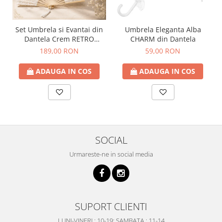
Set Umbrela si Evantai din
Umbrela Eleganta Alba
Dantela Crem RETRO
CHARM din Dantela
ROMANCE
189,00 RON
59,00 RON
ADAUGA IN COS
ADAUGA IN COS
SOCIAL
Urmareste-ne in social media
SUPORT CLIENTI
LUNI-VINERI : 10-19; SAMBATA : 11-14