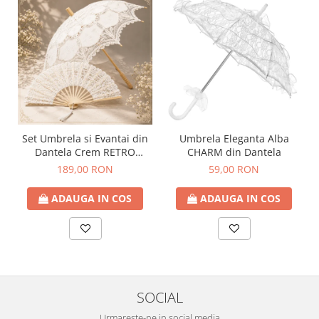
Set Umbrela si Evantai din
Umbrela Eleganta Alba
Dantela Crem RETRO
CHARM din Dantela
ROMANCE
189,00 RON
59,00 RON
ADAUGA IN COS
ADAUGA IN COS
SOCIAL
Urmareste-ne in social media