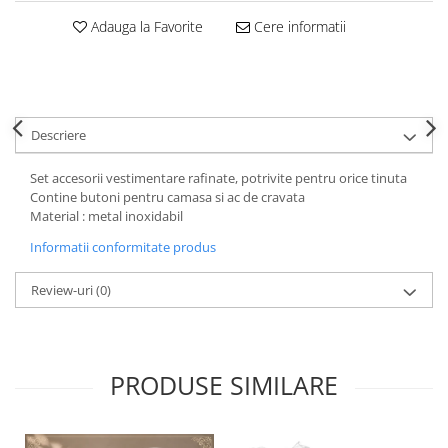
Decoratiuni Craciun
Adauga la Favorite
Cere informatii
Sweet Wonderland
Crengute Decorative
Decoratiuni Muzicale
Decoratiuni Luminoase
Descriere
Coronite & Ghirlande
Aromaterapie Craciun
Set accesorii vestimentare rafinate, potrivite pentru orice tinuta
Felicitari, Cutii si Pungi de Cadou
Contine butoni pentru camasa si ac de cravata
Material : metal inoxidabil
Informatii conformitate produs
Review-uri
(0)
PRODUSE SIMILARE