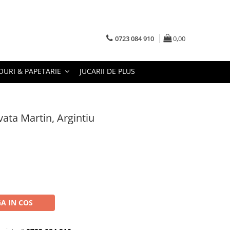
0723 084 910
0,00
URI & PAPETARIE
JUCARII DE PLUS
vata Martin, Argintiu
A IN COS