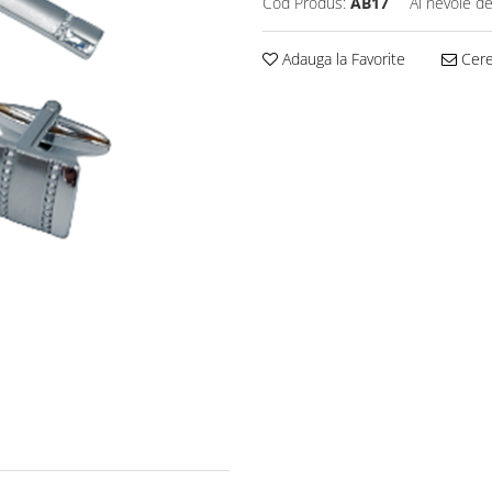
Cod Produs:
AB17
Ai nevoie de
Adauga la Favorite
Cere 