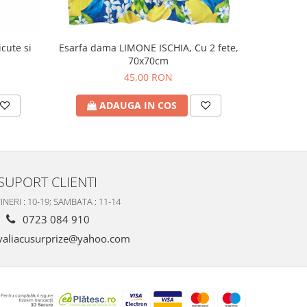
cute si
Esarfa dama LIMONE ISCHIA, Cu 2 fete,
Palarie d
70x70cm
45,00 RON
ADAUGA IN COS
A
SUPORT CLIENTI
INERI : 10-19; SAMBATA : 11-14
0723 084 910
valiacusurprize@yahoo.com