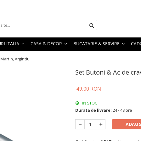
RI ITALIA
CASA & DECOR
BUCATARIE & SERVIRE
CADO
 Martin, Argintiu
Set Butoni & Ac de cra
49,00 RON
IN STOC
Durata de livrare:
24 - 48 ore
ADAUG