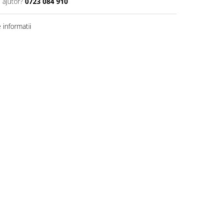
 ajutor?
0723 084 910
informatii