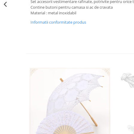
Set accesorii vestimentare rafinate, potrivite pentru orice 
Decoratiuni Craciun
Contine butoni pentru camasa si ac de cravata
Sweet Wonderland
Material : metal inoxidabil
Crengute Decorative
Informatii conformitate produs
Decoratiuni Muzicale
Decoratiuni Luminoase
Coronite & Ghirlande
Aromaterapie Craciun
Felicitari, Cutii si Pungi de Cadou